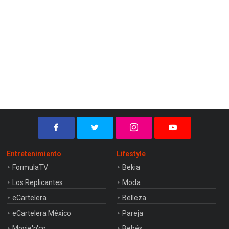
Entretenimiento
Lifestyle
FormulaTV
Bekia
Los Replicantes
Moda
eCartelera
Belleza
eCartelera México
Pareja
Movie'n'co
Bebés