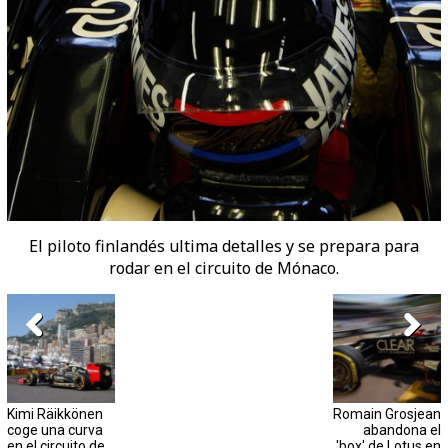
El piloto finlandés ultima detalles y se prepara para
rodar en el circuito de Mónaco.
Kimi Räikkönen
Romain Grosjean
coge una curva
abandona el
en el circuito de
'box' de Lotus en