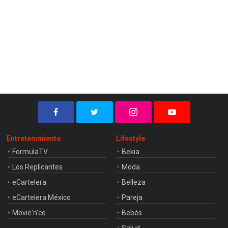
Entretenimiento
Lifestyle
FormulaTV
Bekia
Los Replicantes
Moda
eCartelera
Belleza
eCartelera México
Pareja
Movie'n'co
Bebés
Salud