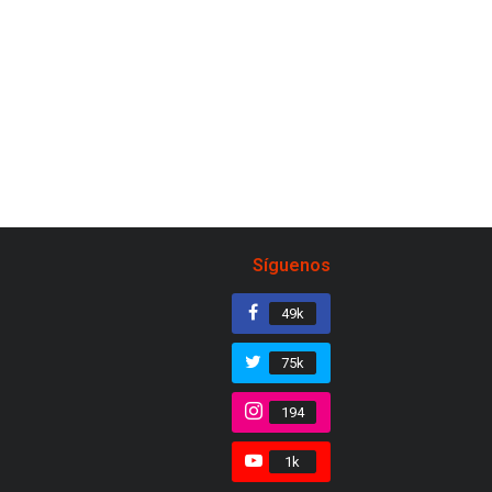
Síguenos
49k
75k
194
1k