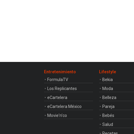
Entretenimiento
Lifestyle
FormulaTV
Bekia
Los Replicantes
Moda
eCartelera
Belleza
eCartelera México
Pareja
Movie'n'co
Bebés
Salud
Recetas