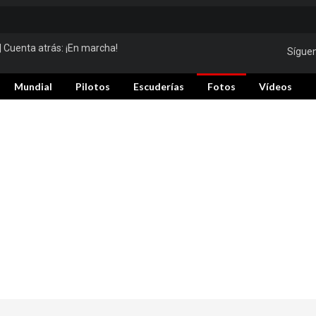
| Cuenta atrás:
¡En marcha!
Sígue
Mundial
Pilotos
Escuderías
Fotos
Vídeos