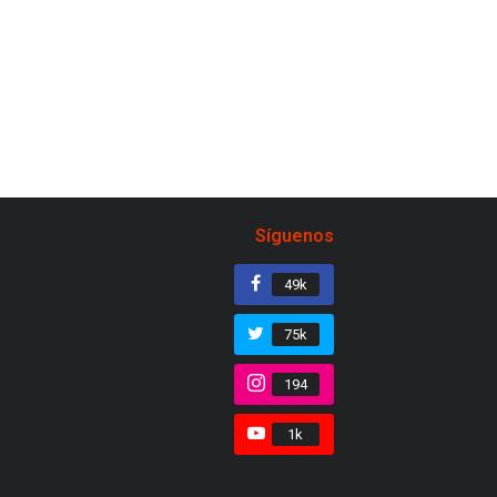
Síguenos
49k
75k
194
1k