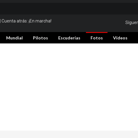
| Cuenta atrás:
¡En marcha!
Sígue
Mundial
Pilotos
Escuderías
Fotos
Vídeos