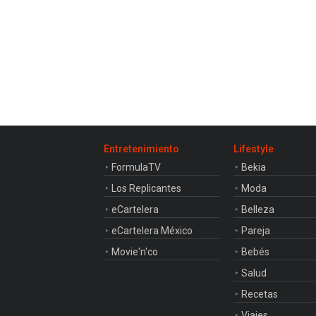
Entretenimiento
Lifestyle
FormulaTV
Bekia
Los Replicantes
Moda
eCartelera
Belleza
eCartelera México
Pareja
Movie'n'co
Bebés
Salud
Recetas
Viajes