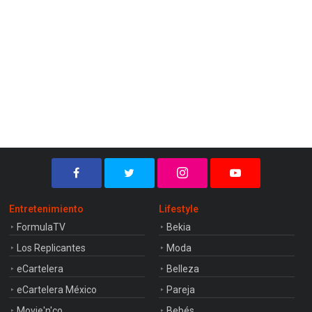
Entretenimiento
Lifestyle
FormulaTV
Bekia
Los Replicantes
Moda
eCartelera
Belleza
eCartelera México
Pareja
Movie'n'co
Bebés