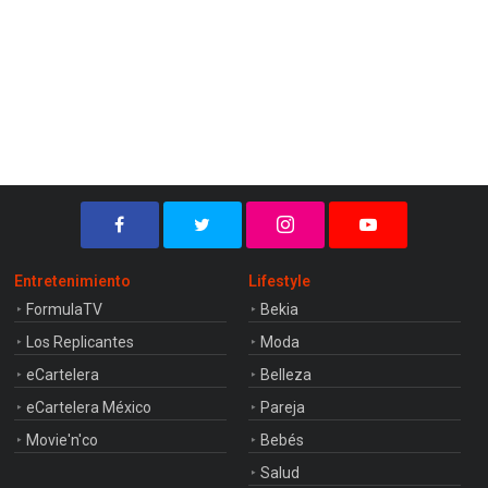
Entretenimiento
Lifestyle
FormulaTV
Bekia
Los Replicantes
Moda
eCartelera
Belleza
eCartelera México
Pareja
Movie'n'co
Bebés
Salud