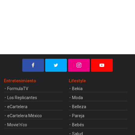
Entretenimiento
Lifestyle
FormulaTV
Bekia
Los Replicantes
Moda
eCartelera
Belleza
eCartelera México
Pareja
Movie'n'co
Bebés
Salud