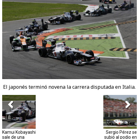
El japonés terminó novena la carrera disputada en Italia.
Kamui Kobayashi
Sergio Pérez se
sale de una
subió al podio en