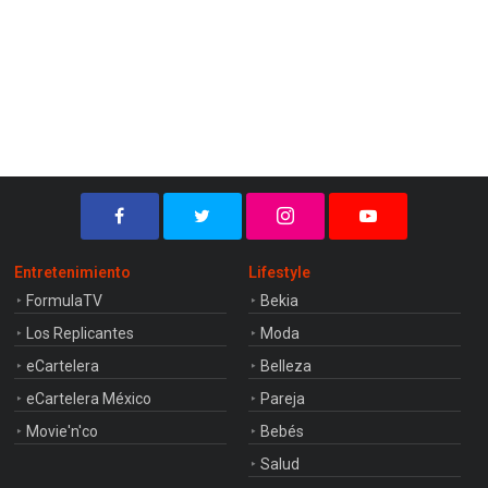
Entretenimiento
Lifestyle
FormulaTV
Bekia
Los Replicantes
Moda
eCartelera
Belleza
eCartelera México
Pareja
Movie'n'co
Bebés
Salud