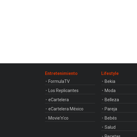
Entretenimiento
Lifestyle
FormulaTV
Bekia
Los Replicantes
Moda
eCartelera
Belleza
eCartelera México
Pareja
Movie'n'co
Bebés
Salud
Recetas