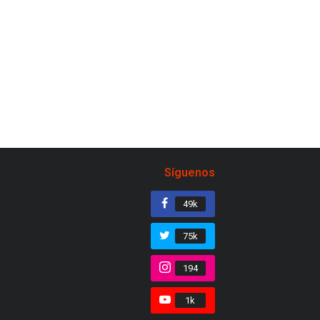
Síguenos
49k
75k
194
1k