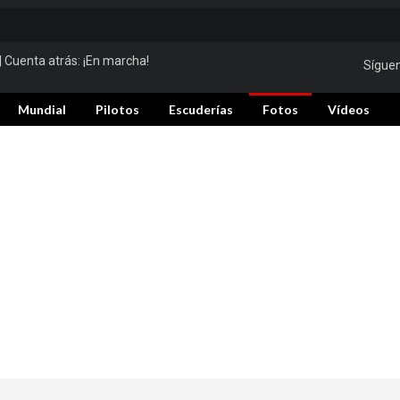
| Cuenta atrás:
¡En marcha!
Sígue
Mundial
Pilotos
Escuderías
Fotos
Vídeos