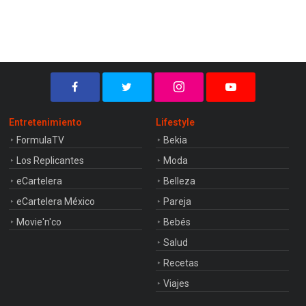
Entretenimiento
Lifestyle
FormulaTV
Bekia
Los Replicantes
Moda
eCartelera
Belleza
eCartelera México
Pareja
Movie'n'co
Bebés
Salud
Recetas
Viajes