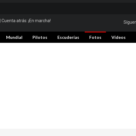
| Cuenta atrás:
¡En marcha!
Sígue
Mundial
Pilotos
Escuderías
Fotos
Vídeos