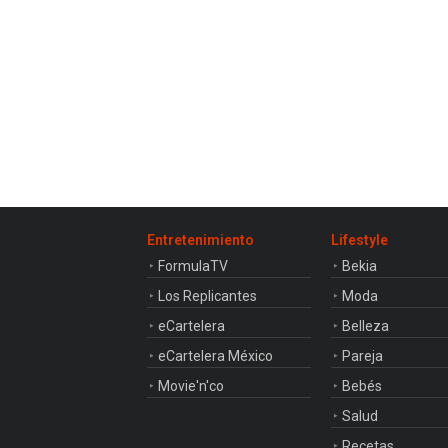
Entretenimiento
Lifestyle
FormulaTV
Bekia
Los Replicantes
Moda
eCartelera
Belleza
eCartelera México
Pareja
Movie'n'co
Bebés
Salud
Recetas