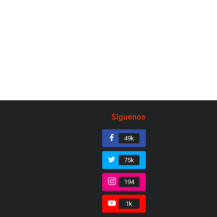
Síguenos
49k
75k
194
1k