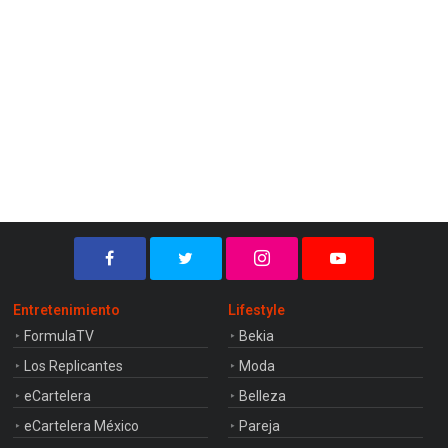
Entretenimiento
Lifestyle
FormulaTV
Bekia
Los Replicantes
Moda
eCartelera
Belleza
eCartelera México
Pareja