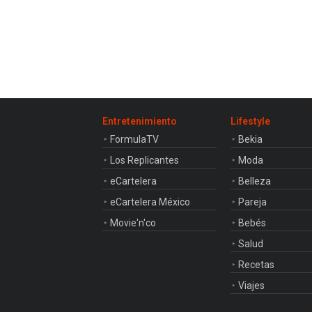
Entretenimiento
Lifestyle
FormulaTV
Bekia
Los Replicantes
Moda
eCartelera
Belleza
eCartelera México
Pareja
Movie'n'co
Bebés
Salud
Recetas
Viajes