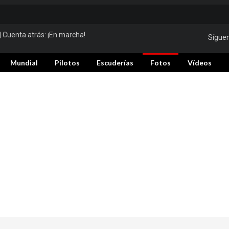
| Cuenta atrás:
¡En marcha!
Sígue
Mundial
Pilotos
Escuderías
Fotos
Vídeos