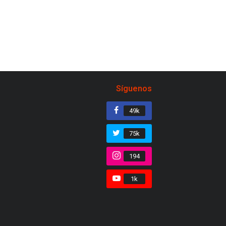
Síguenos
49k
75k
194
1k