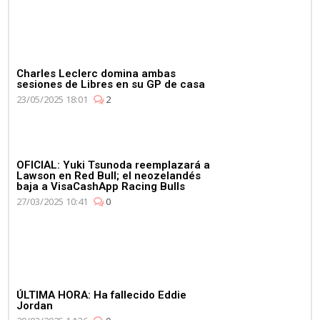
Charles Leclerc domina ambas
sesiones de Libres en su GP de casa
23/05/2025 18:01
2
OFICIAL: Yuki Tsunoda reemplazará a
Lawson en Red Bull; el neozelandés
baja a VisaCashApp Racing Bulls
27/03/2025 10:41
0
ÚLTIMA HORA: Ha fallecido Eddie
Jordan