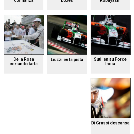
confianza
boxes
Kobayashi
De la Rosa
Sutil en su Force
Liuzzi en la pista
cortando tarta
India
Di Grassi descansa