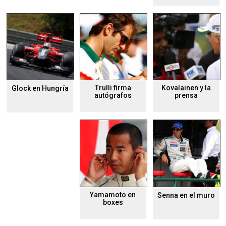
Trulli firma
Kovalainen y la
Glock en Hungría
autógrafos
prensa
Yamamoto en
Senna en el muro
boxes