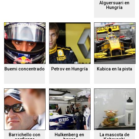
Alguersuari en
Hungría
Buemi concentrado
Petrov en Hungría
Kubica en la pista
Barrichello con
Hulkenberg en
La mascota de