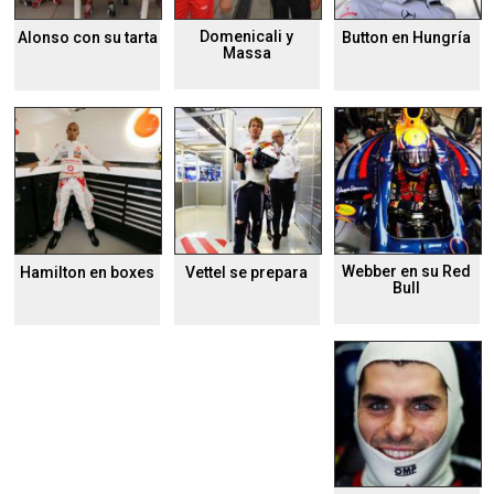
Domenicali y
Alonso con su tarta
Button en Hungría
Massa
Webber en su Red
Hamilton en boxes
Vettel se prepara
Bull