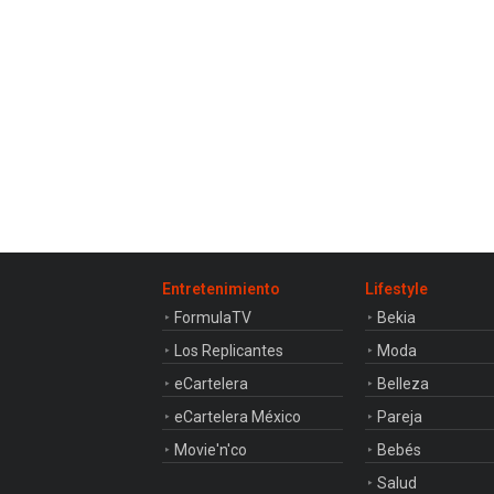
Entretenimiento
Lifestyle
FormulaTV
Bekia
Los Replicantes
Moda
eCartelera
Belleza
eCartelera México
Pareja
Movie'n'co
Bebés
Salud