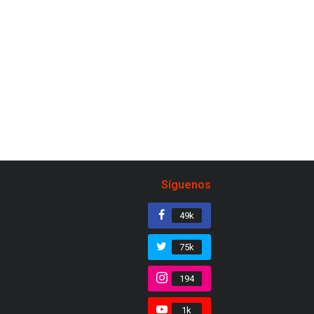
Síguenos
49k
75k
194
1k