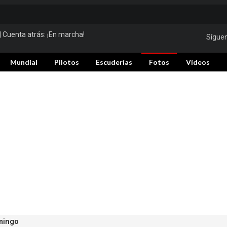
| Cuenta atrás:
¡En marcha!
Sígue
Mundial
Pilotos
Escuderías
Fotos
Vídeos
mingo