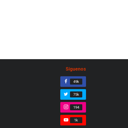
Síguenos
49k
75k
194
1k