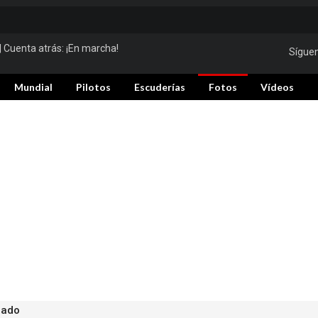
| Cuenta atrás:
¡En marcha!
Sígue
Mundial
Pilotos
Escuderías
Fotos
Vídeos
bado