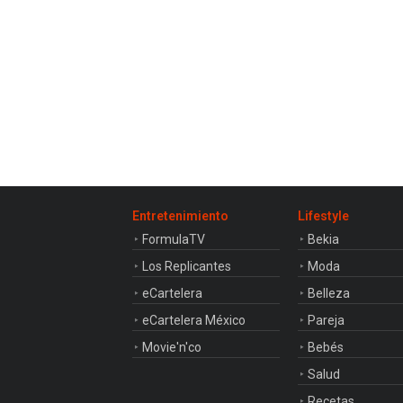
Entretenimiento
Lifestyle
FormulaTV
Bekia
Los Replicantes
Moda
eCartelera
Belleza
eCartelera México
Pareja
Movie'n'co
Bebés
Salud
Recetas