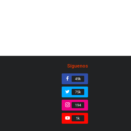
Síguenos
49k
75k
194
1k