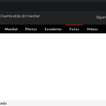
| Cuenta atrás:
¡En marcha!
Sígue
Mundial
Pilotos
Escuderías
Fotos
Vídeos
bado