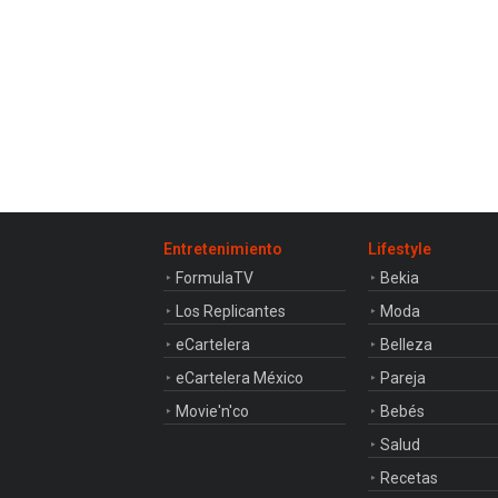
Entretenimiento
Lifestyle
FormulaTV
Bekia
Los Replicantes
Moda
eCartelera
Belleza
eCartelera México
Pareja
Movie'n'co
Bebés
Salud
Recetas