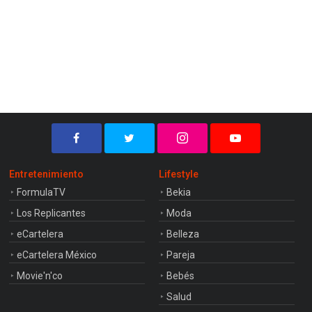
Entretenimiento
Lifestyle
FormulaTV
Bekia
Los Replicantes
Moda
eCartelera
Belleza
eCartelera México
Pareja
Movie'n'co
Bebés
Salud