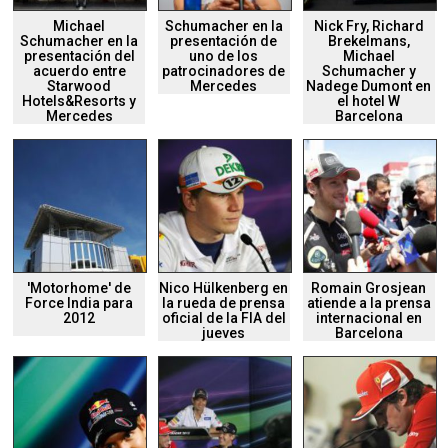
Michael
Schumacher en la
Nick Fry, Richard
Schumacher en la
presentación de
Brekelmans,
presentación del
uno de los
Michael
acuerdo entre
patrocinadores de
Schumacher y
Starwood
Mercedes
Nadege Dumont en
Hotels&Resorts y
el hotel W
Mercedes
Barcelona
'Motorhome' de
Nico Hülkenberg en
Romain Grosjean
Force India para
la rueda de prensa
atiende a la prensa
2012
oficial de la FIA del
internacional en
jueves
Barcelona