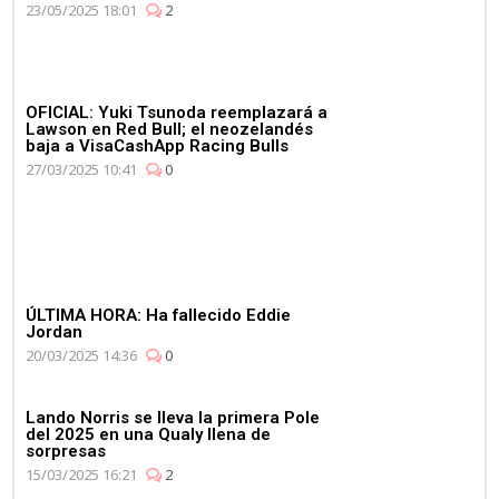
23/05/2025 18:01
2
OFICIAL: Yuki Tsunoda reemplazará a
Lawson en Red Bull; el neozelandés
baja a VisaCashApp Racing Bulls
27/03/2025 10:41
0
ÚLTIMA HORA: Ha fallecido Eddie
Jordan
20/03/2025 14:36
0
Lando Norris se lleva la primera Pole
del 2025 en una Qualy llena de
sorpresas
15/03/2025 16:21
2