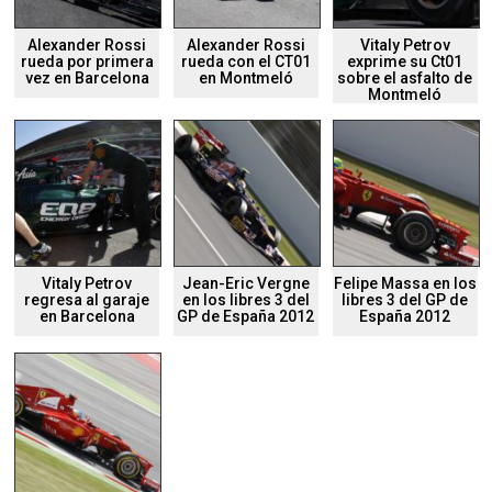
Alexander Rossi
Alexander Rossi
Vitaly Petrov
rueda por primera
rueda con el CT01
exprime su Ct01
vez en Barcelona
en Montmeló
sobre el asfalto de
Montmeló
Vitaly Petrov
Jean-Eric Vergne
Felipe Massa en los
regresa al garaje
en los libres 3 del
libres 3 del GP de
en Barcelona
GP de España 2012
España 2012