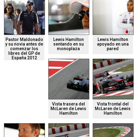
Pastor Maldonado
Lewis Hamilton
Lewis Hamilton
y su novia antes de
sentando en su
apoyado en una
comenzar los
monoplaza
pared
libres del GP de
España 2012
Vista trasera del
Vista frontal del
McLaren de Lewis
McLaren de Lewis
Hamilton
Hamilton