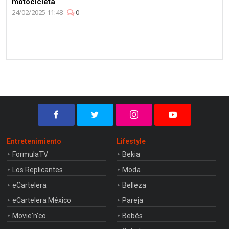
motocicleta
24/02/2025 11:48
0
Entretenimiento
Lifestyle
FormulaTV
Bekia
Los Replicantes
Moda
eCartelera
Belleza
eCartelera México
Pareja
Movie'n'co
Bebés