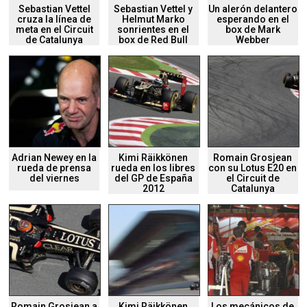
Sebastian Vettel
Sebastian Vettel y
Un alerón delantero
cruza la línea de
Helmut Marko
esperando en el
meta en el Circuit
sonrientes en el
box de Mark
de Catalunya
box de Red Bull
Webber
Adrian Newey en la
Kimi Räikkönen
Romain Grosjean
rueda de prensa
rueda en los libres
con su Lotus E20 en
del viernes
del GP de España
el Circuit de
2012
Catalunya
Romain Grosjean a
Kimi Räikkönen
Los mecánicos de