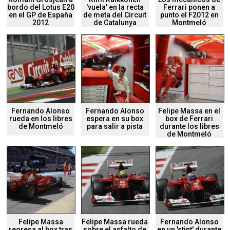
bordo del Lotus E20
'vuela' en la recta
Ferrari ponen a
en el GP de España
de meta del Circuit
punto el F2012 en
2012
de Catalunya
Montmeló
Fernando Alonso
Fernando Alonso
Felipe Massa en el
rueda en los libres
espera en su box
box de Ferrari
de Montmeló
para salir a pista
durante los libres
de Montmeló
Felipe Massa
Felipe Massa rueda
Fernando Alonso
regresa al box tras
sobre el asfalto de
en un 'stint' durante