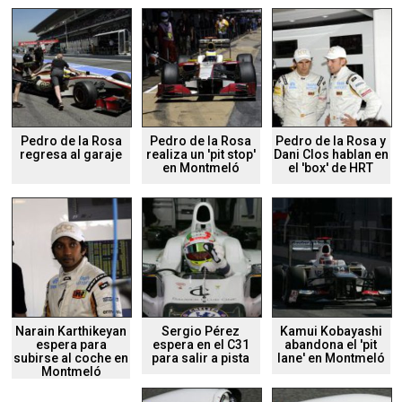
Pedro de la Rosa
Pedro de la Rosa
Pedro de la Rosa y
regresa al garaje
realiza un 'pit stop'
Dani Clos hablan en
en Montmeló
el 'box' de HRT
Narain Karthikeyan
Sergio Pérez
Kamui Kobayashi
espera para
espera en el C31
abandona el 'pit
subirse al coche en
para salir a pista
lane' en Montmeló
Montmeló