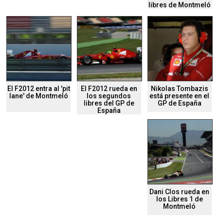
libres de Montmeló
El F2012 entra al 'pit
El F2012 rueda en
Nikolas Tombazis
lane' de Montmeló
los segundos
está presente en el
libres del GP de
GP de España
España
Dani Clos rueda en
los Libres 1 de
Montmeló