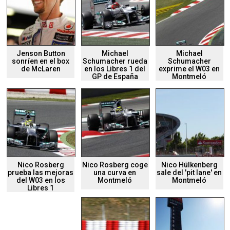
Jenson Button
Michael
Michael
sonríen en el box
Schumacher rueda
Schumacher
de McLaren
en los Libres 1 del
exprime el W03 en
GP de España
Montmeló
Nico Rosberg
Nico Rosberg coge
Nico Hülkenberg
prueba las mejoras
una curva en
sale del 'pit lane' en
del W03 en los
Montmeló
Montmeló
Libres 1