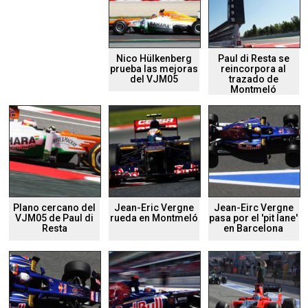
Nico Hülkenberg
Paul di Resta se
prueba las mejoras
reincorpora al
del VJM05
trazado de
Montmeló
Plano cercano del
Jean-Eric Vergne
Jean-Eirc Vergne
VJM05 de Paul di
rueda en Montmeló
pasa por el 'pit lane'
Resta
en Barcelona