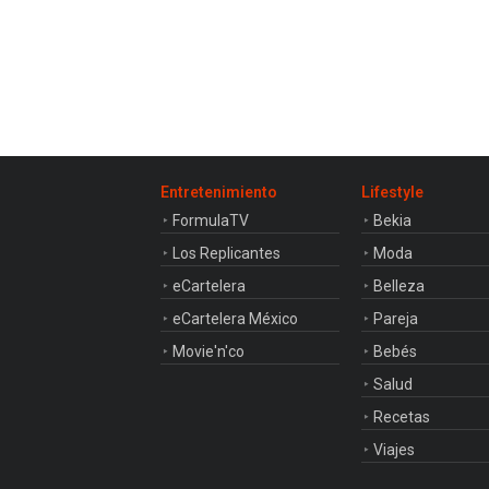
Entretenimiento
Lifestyle
FormulaTV
Bekia
Los Replicantes
Moda
eCartelera
Belleza
eCartelera México
Pareja
Movie'n'co
Bebés
Salud
Recetas
Viajes