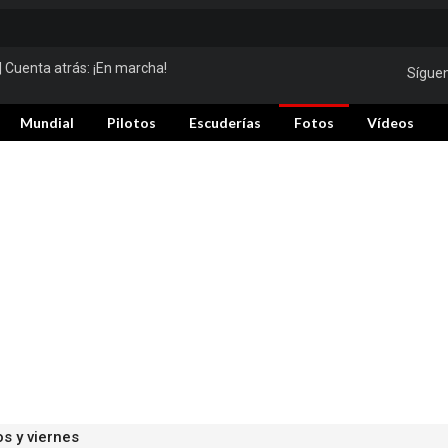
| Cuenta atrás:
¡En marcha!
Sígue
Mundial
Pilotos
Escuderías
Fotos
Vídeos
s y viernes