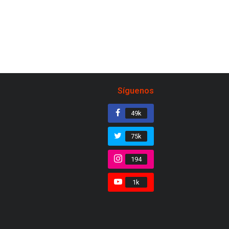
Síguenos
49k
75k
194
1k