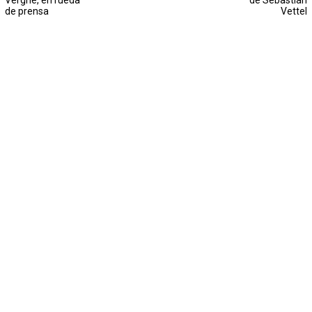
Vergne, en rueda
de Sebastian
de prensa
Vettel