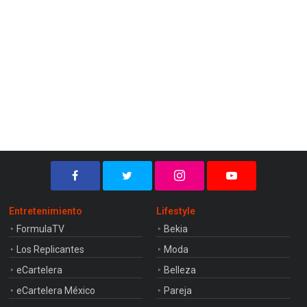
Entretenimiento
Lifestyle
FormulaTV
Bekia
Los Replicantes
Moda
eCartelera
Belleza
eCartelera México
Pareja