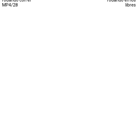
rodando con el
rodando en los
MP4/28
libres