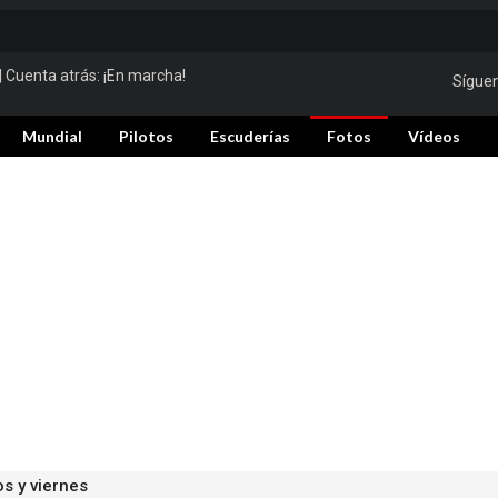
| Cuenta atrás:
¡En marcha!
Sígue
Mundial
Pilotos
Escuderías
Fotos
Vídeos
s y viernes