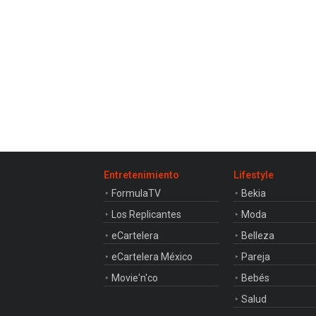
Entretenimiento
Lifestyle
FormulaTV
Bekia
Los Replicantes
Moda
eCartelera
Belleza
eCartelera México
Pareja
Movie'n'co
Bebés
Salud