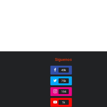
Síguenos
49k
75k
194
1k