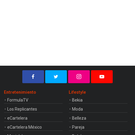
Entretenimiento
Lifestyle
FormulaTV
Bekia
Los Replicantes
Moda
eCartelera
Belleza
eCartelera México
Pareja