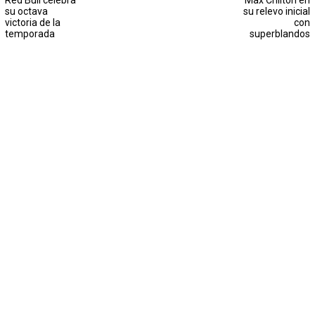
Red Bull celebra
Max Chilton en
su octava
su relevo inicial
victoria de la
con
temporada
superblandos