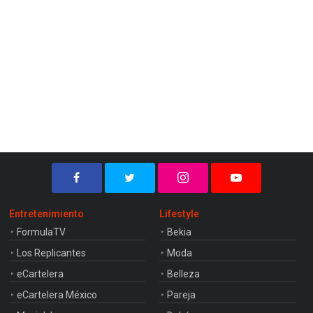
Entretenimiento
Lifestyle
FormulaTV
Bekia
Los Replicantes
Moda
eCartelera
Belleza
eCartelera México
Pareja