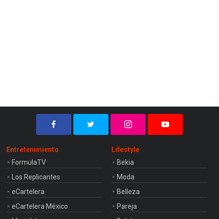
Entretenimiento
Lifestyle
FormulaTV
Bekia
Los Replicantes
Moda
eCartelera
Belleza
eCartelera México
Pareja