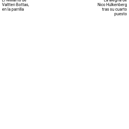
El Williams de
La alegría de
Valtteri Bottas,
Nico Hülkenberg
en la parrilla
tras su cuarto
puesto