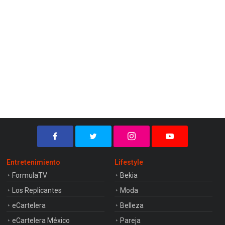
Entretenimiento
Lifestyle
FormulaTV
Bekia
Los Replicantes
Moda
eCartelera
Belleza
eCartelera México
Pareja