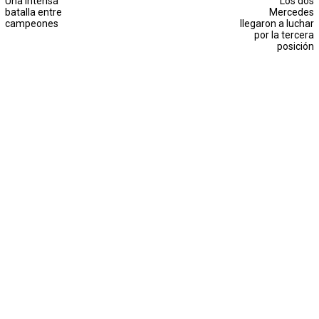
Una intensa
Los dos
batalla entre
Mercedes
campeones
llegaron a luchar
por la tercera
posición