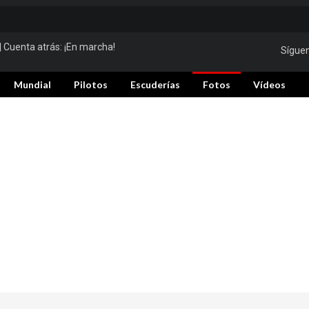
| Cuenta atrás:
¡En marcha!
Sígue
Mundial
Pilotos
Escuderías
Fotos
Vídeos