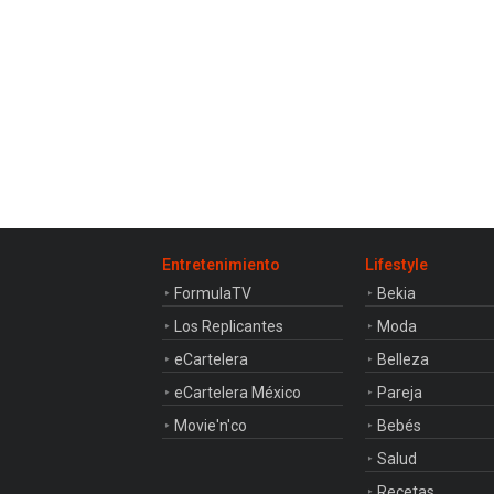
Entretenimiento
Lifestyle
FormulaTV
Bekia
Los Replicantes
Moda
eCartelera
Belleza
eCartelera México
Pareja
Movie'n'co
Bebés
Salud
Recetas