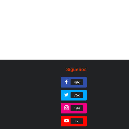
Síguenos
49k
75k
194
1k