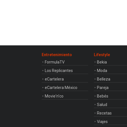
Entretenimiento
Lifestyle
FormulaTV
Bekia
Los Replicantes
Moda
eCartelera
Belleza
eCartelera México
Pareja
Movie'n'co
Bebés
Salud
Recetas
Viajes