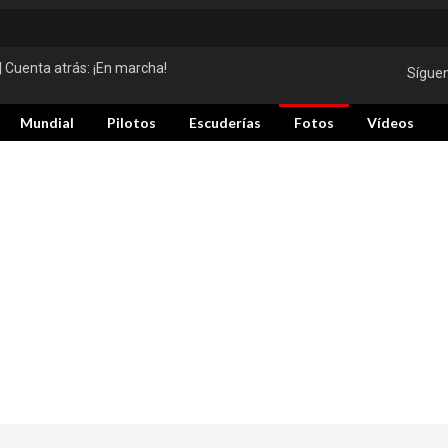
| Cuenta atrás:
¡En marcha!
Sígue
Mundial
Pilotos
Escuderías
Fotos
Vídeos