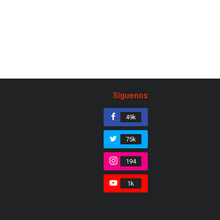
Síguenos
49k
75k
194
1k