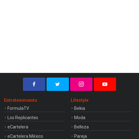
Entretenimiento
Lifestyle
FormulaTV
Bekia
Los Replicantes
Moda
eCartelera
Belleza
eCartelera México
Pareja