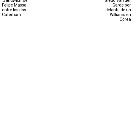
'Sandwich' de
Giedo Van der
Felipe Massa
Garde por
entre los dos
delante de un
Caterham
Williams en
Corea