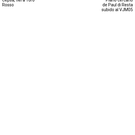
Cepsa, fiel a Toro
Plano cercano
Rosso
de Paul di Resta
subido al VJM05