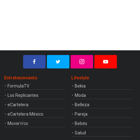
Entretenimiento
Lifestyle
FormulaTV
Bekia
Los Replicantes
Moda
eCartelera
Belleza
eCartelera México
Pareja
Movie'n'co
Bebés
Salud