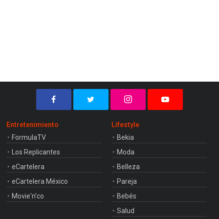
Entretenimiento
Lifestyle
FormulaTV
Bekia
Los Replicantes
Moda
eCartelera
Belleza
eCartelera México
Pareja
Movie'n'co
Bebés
Salud