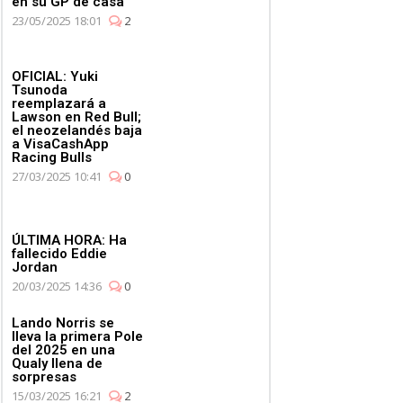
en su GP de casa
23/05/2025 18:01
2
OFICIAL: Yuki
Tsunoda
reemplazará a
Lawson en Red Bull;
el neozelandés baja
a VisaCashApp
Racing Bulls
27/03/2025 10:41
0
ÚLTIMA HORA: Ha
fallecido Eddie
Jordan
20/03/2025 14:36
0
Lando Norris se
lleva la primera Pole
del 2025 en una
Qualy llena de
sorpresas
15/03/2025 16:21
2