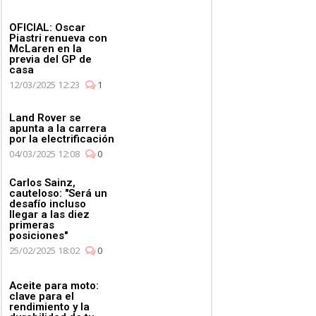
OFICIAL: Oscar
Piastri renueva con
McLaren en la
previa del GP de
casa
12/03/2025 12:23
1
Land Rover se
apunta a la carrera
por la electrificación
04/03/2025 12:08
0
Carlos Sainz,
cauteloso: "Será un
desafío incluso
llegar a las diez
primeras
posiciones"
25/02/2025 18:02
0
Aceite para moto:
clave para el
rendimiento y la