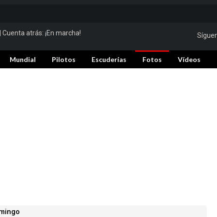
| Cuenta atrás:
¡En marcha!
Sígue
Mundial
Pilotos
Escuderías
Fotos
Vídeos
mingo