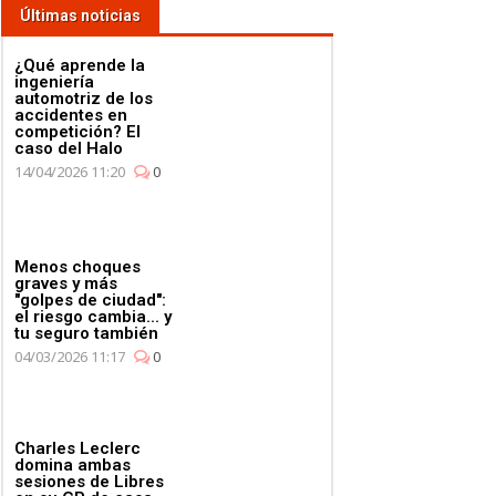
Últimas noticias
¿Qué aprende la
ingeniería
automotriz de los
accidentes en
competición? El
caso del Halo
14/04/2026 11:20
0
Menos choques
graves y más
"golpes de ciudad":
el riesgo cambia... y
tu seguro también
04/03/2026 11:17
0
Charles Leclerc
domina ambas
sesiones de Libres