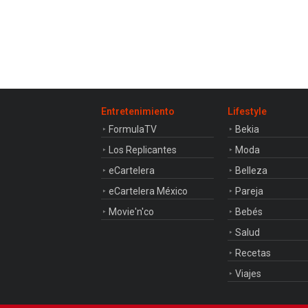
Entretenimiento
Lifestyle
FormulaTV
Bekia
Los Replicantes
Moda
eCartelera
Belleza
eCartelera México
Pareja
Movie'n'co
Bebés
Salud
Recetas
Viajes