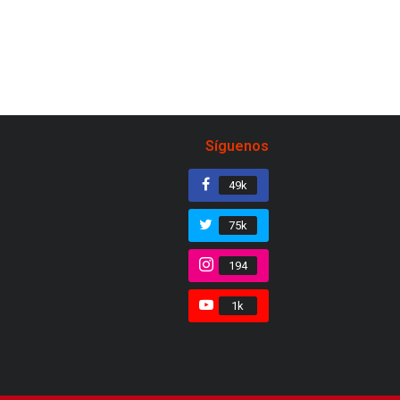
Síguenos
49k
75k
194
1k