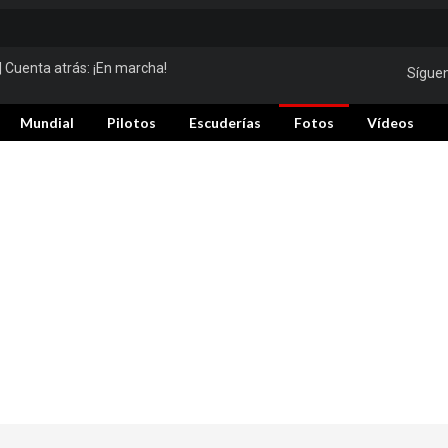
| Cuenta atrás:
¡En marcha!
Sígue
Mundial
Pilotos
Escuderías
Fotos
Vídeos