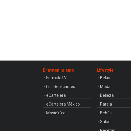
Entretenimiento
Lifestyle
FormulaTV
Bekia
Los Replicantes
Moda
eCartelera
Belleza
eCartelera México
Pareja
Movie'n'co
Bebés
Salud
Recetas