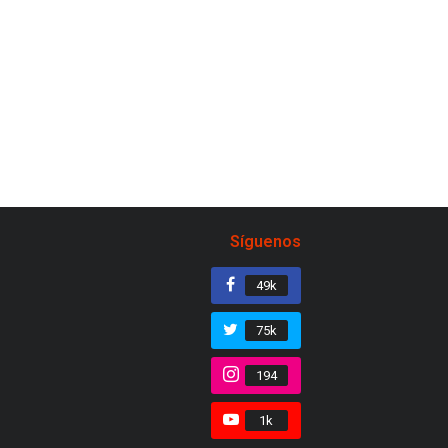
Síguenos
49k
75k
194
1k