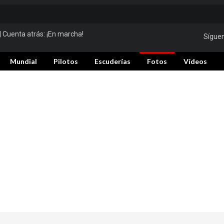
| Cuenta atrás:
¡En marcha!
Sígue
Mundial
Pilotos
Escuderías
Fotos
Vídeos