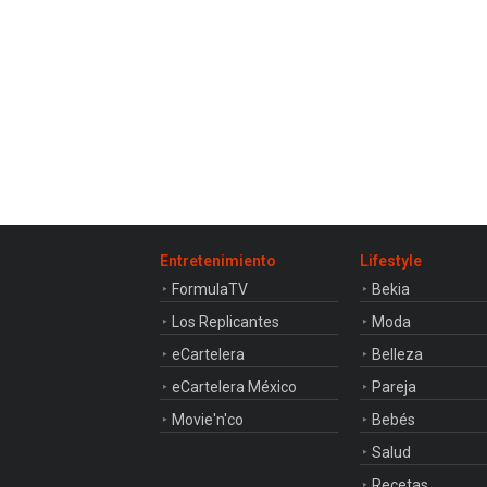
Entretenimiento
Lifestyle
FormulaTV
Bekia
Los Replicantes
Moda
eCartelera
Belleza
eCartelera México
Pareja
Movie'n'co
Bebés
Salud
Recetas