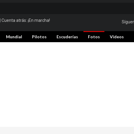
| Cuenta atrás:
¡En marcha!
Sígue
Mundial
Pilotos
Escuderías
Fotos
Vídeos