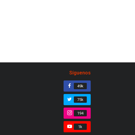
Síguenos
49k
75k
194
1k