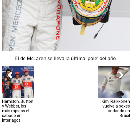
El de McLaren se lleva la última 'pole' del año.
Hamilton, Button
Kimi Räikkönen
y Webber, los
vuelve a boxes
más rápidos el
andando en
sábado en
Brasil
Interlagos