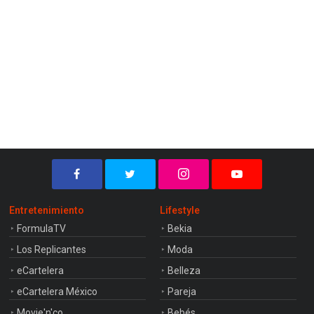
Entretenimiento
Lifestyle
FormulaTV
Bekia
Los Replicantes
Moda
eCartelera
Belleza
eCartelera México
Pareja
Movie'n'co
Bebés