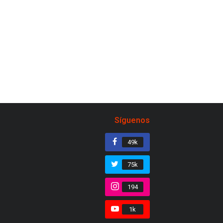
Síguenos
49k
75k
194
1k