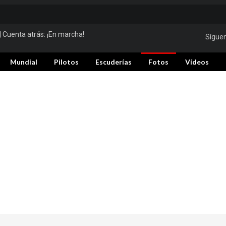
| Cuenta atrás:
¡En marcha!
Sígue
Mundial
Pilotos
Escuderías
Fotos
Vídeos