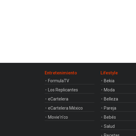
Entretenimiento
Lifestyle
FormulaTV
Bekia
Los Replicantes
Moda
eCartelera
Belleza
eCartelera México
Pareja
Movie'n'co
Bebés
Salud
Recetas