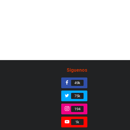
Síguenos
49k
75k
194
1k