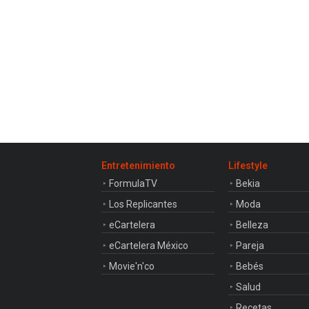
Entretenimiento
Lifestyle
FormulaTV
Bekia
Los Replicantes
Moda
eCartelera
Belleza
eCartelera México
Pareja
Movie'n'co
Bebés
Salud
Recetas