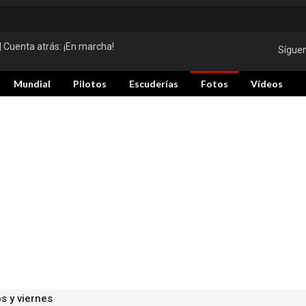
| Cuenta atrás:
¡En marcha!
Sígue
Mundial
Pilotos
Escuderías
Fotos
Vídeos
s y viernes