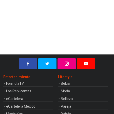
Entretenimiento
Lifestyle
FormulaTV
Bekia
Los Replicantes
Moda
eCartelera
Belleza
eCartelera México
Pareja