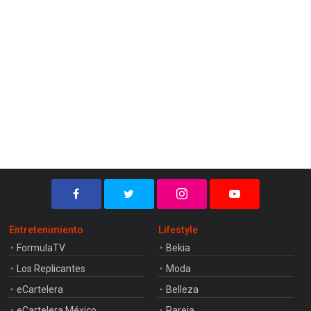
Entretenimiento
Lifestyle
FormulaTV
Bekia
Los Replicantes
Moda
eCartelera
Belleza
eCartelera México
Pareja