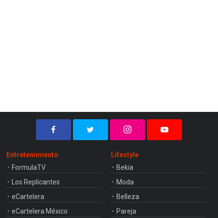
Entretenimiento
Lifestyle
FormulaTV
Bekia
Los Replicantes
Moda
eCartelera
Belleza
eCartelera México
Pareja