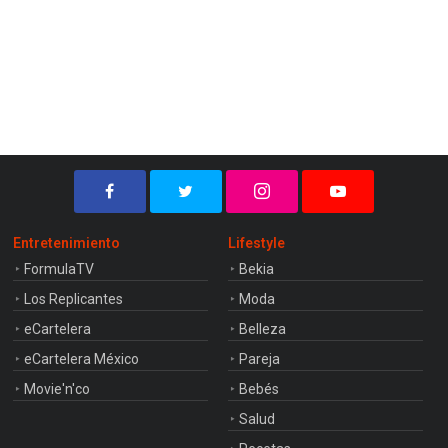
Entretenimiento
Lifestyle
FormulaTV
Bekia
Los Replicantes
Moda
eCartelera
Belleza
eCartelera México
Pareja
Movie'n'co
Bebés
Salud