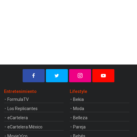
Entretenimiento
Lifestyle
FormulaTV
Bekia
Los Replicantes
Moda
eCartelera
Belleza
eCartelera México
Pareja
Movie'n'co
Bebés