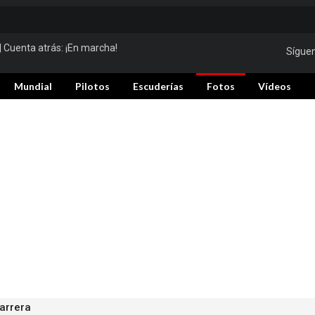
| Cuenta atrás:
¡En marcha!
Sígue
Mundial
Pilotos
Escuderías
Fotos
Vídeos
arrera