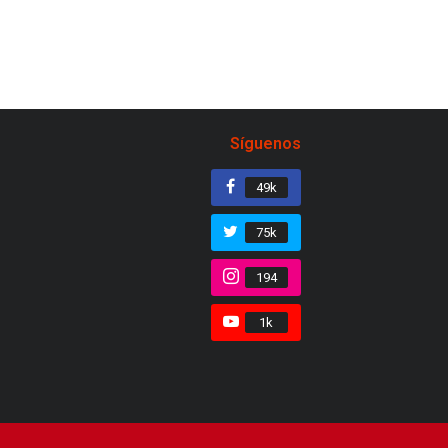
Síguenos
49k
75k
194
1k