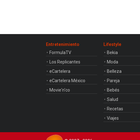
Entretenimiento
Lifestyle
FormulaTV
Bekia
Los Replicantes
Moda
eCartelera
Belleza
eCartelera México
Pareja
Movie'n'co
Bebés
Salud
Recetas
Viajes