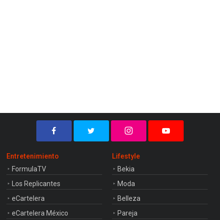
Entretenimiento
Lifestyle
FormulaTV
Bekia
Los Replicantes
Moda
eCartelera
Belleza
eCartelera México
Pareja