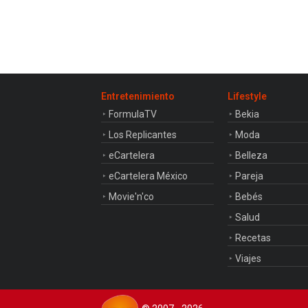
Entretenimiento
Lifestyle
FormulaTV
Bekia
Los Replicantes
Moda
eCartelera
Belleza
eCartelera México
Pareja
Movie'n'co
Bebés
Salud
Recetas
Viajes