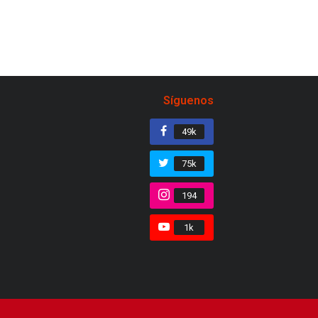
Síguenos
49k
75k
194
1k