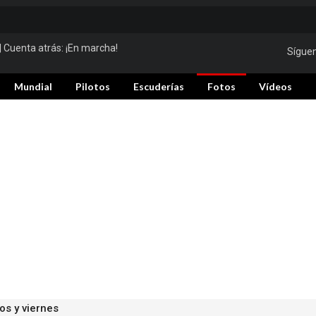
| Cuenta atrás:
¡En marcha!
Sígue
Mundial
Pilotos
Escuderías
Fotos
Vídeos
s y viernes